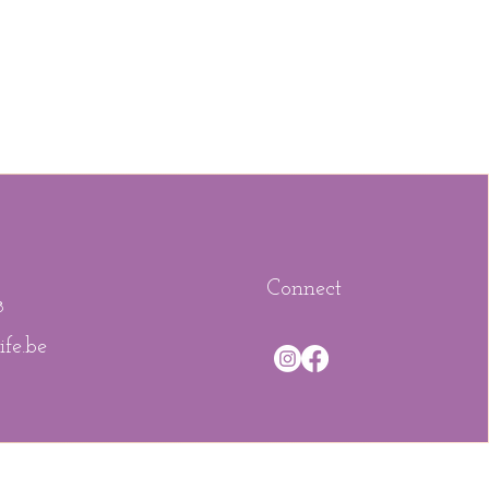
a
PMA
Connect
8
fe.be