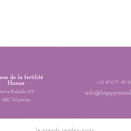
Audrey Delcourt
Kinésiologue - Infirmière spécialisée PMA - Doul
compagnement holistique en fertilité & parcours 
on de la fertilité
+32 474 77 49 2
Honae
Drève Richelle 159
info@happymomli
1410 Waterloo
Je prends rendez-vous