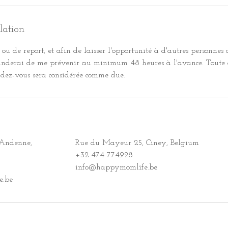
lation
ou de report, et afin de laisser l'opportunité à d'autres personnes 
manderai de me prévenir au minimum 48 heures à l'avance. Toute
dez-vous sera considérée comme due.
 Andenne,
Rue du Mayeur 25, Ciney, Belgium
+32 474 774928
info@happymomlife.be
e.be