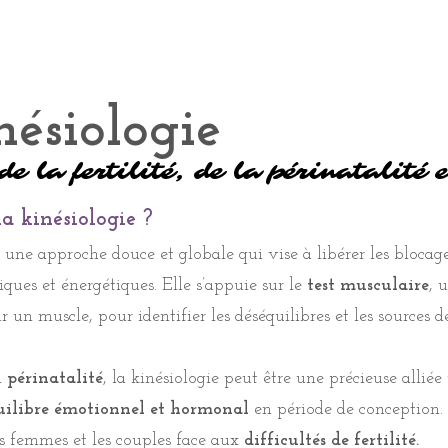
nésiologie
nésiologie
nésiologie
de la fertilité, de la périnatalité 
de la fertilité, de la périnatalité 
de la fertilité, de la périnatalité 
de la fertilité, de la périnatalité 
de la fertilité, de la périnatalité 
de la fertilité, de la périnatalité 
la kinésiologie ?
la kinésiologie ?
t une approche douce et globale qui vise à libérer les blocag
t une approche douce et globale qui vise à libérer les blocag
ques et énergétiques. Elle s’appuie sur le
test musculaire
, 
ques et énergétiques. Elle s’appuie sur le
test musculaire
, 
r un muscle, pour identifier les déséquilibres et les sources de
r un muscle, pour identifier les déséquilibres et les sources de
a
périnatalité
, la kinésiologie peut être une précieuse alliée 
a
périnatalité
, la kinésiologie peut être une précieuse alliée 
uilibre émotionnel et hormonal
en période de conception.
uilibre émotionnel et hormonal
en période de conception.
 femmes et les couples face aux
difficultés de fertilité.
 femmes et les couples face aux
difficultés de fertilité.
s et les peurs
liées à la grossesse et à l’accouchement.