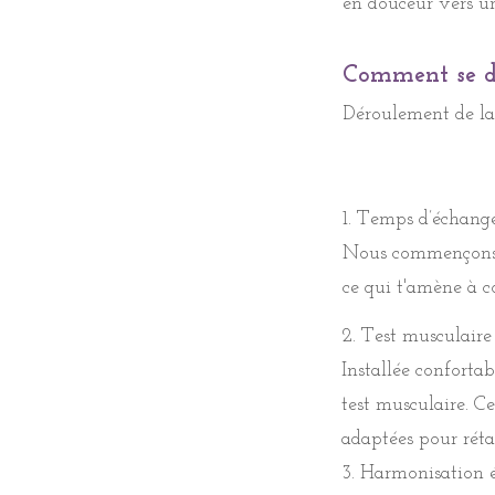
en douceur vers u
Comment se dé
Comment se dé
Tarif et durée : 8
Déroulement de la 
Durée : environ 1h
Déroulement de la 
1. Temps d’échang
Nous commençons pa
1. Temps d’échang
ce qui t'amène à c
Nous commençons pa
ce qui t'amène à c
2. Test musculaire 
2. Test musculaire 
Installée confortab
Installée conforta
test musculaire. Cel
au test musculaire.
adaptées pour rétab
plus adaptées pour 
3. Harmonisation é
3. Harmonisation é