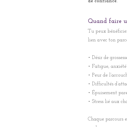
de confiance.
Quand faire u
Quand faire u
Vous pouvez bénéf
Tu peux bénéficier
blocage en lien av
lien avec ton parc
• Désir de grossess
• Désir de grossess
• Fatigue, anxiété
• Fatigue, anxiété
• Peur de l’accou
• Peur de l’accou
• Difficultés d’at
• Difficultés d’at
• Épuisement paren
• Épuisement paren
• Stress lié aux ch
• Stress lié aux ch
Chaque parcours es
Chaque parcours es
accompagner en do