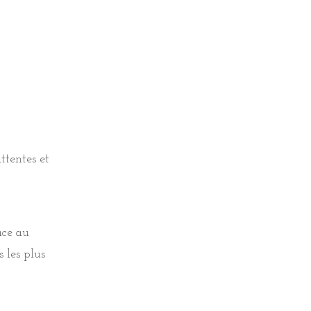
ttentes et
ttentes et
âce au
er grâce
s les plus
ques les