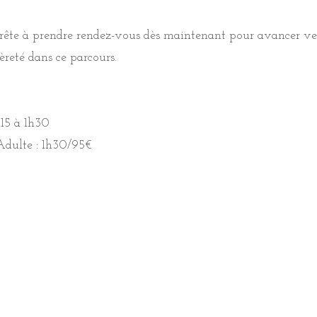
rête à prendre rendez-vous dès maintenant pour avancer ve
femme mérite de vivre sa maternité sereinement, je vous
gèreté dans ce parcours.
authenticité et sensibilité
à chaque étape de votre parcour
rête à prendre rendez-vous dès maintenant pour avancer ver
h15 à 1h30
èreté dans ce parcours.
 Adulte : 1h30/95€
 Adulte : 1h30/80€