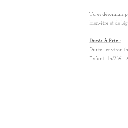
Tu es désormais p
Parce que chaque 
bien-être et de lé
accompagne avec
Durée & Prix :
Tu es désormais p
Durée : environ 1
bien-être et de lég
Enfant : 1h/75€ -
Durée & Prix :
Enfant : 1h/60€ -