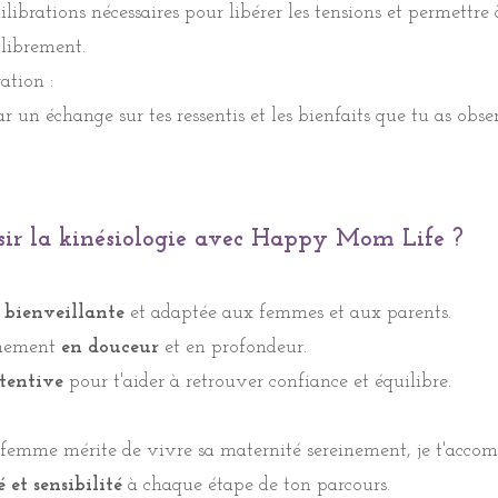
librations nécessaires pour libérer les tensions et permettre 
librations nécessaires pour libérer les tensions et permettre
 librement.
 librement.
ation :
ration :
 un échange sur tes ressentis et les bienfaits que tu as obse
 un échange sur votre ressenti et les bienfaits que vous p
séance.
sir la kinésiologie avec Happy Mom Life ?
n ou de report, merci de prévenir au moins 48 heures à l’av
utres personnes de bénéficier d’une séance plus rapidement.
 bienveillante
et adaptée aux femmes et aux parents.
sir la kinésiologie avec Happy Mom Life ?
ement
en douceur
et en profondeur.
tentive
pour t'aider à retrouver confiance et équilibre.
bienveillante
et adaptée aux femmes et aux parents.
femme mérite de vivre sa maternité sereinement, je t'acco
ement
en douceur
et en profondeur.
 et sensibilité
à chaque étape de ton parcours.
tentive
pour vous aider à retrouver confiance et équilibre.