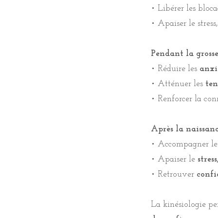
• Libérer les bloca
• Apaiser le stress
• Apaiser le stress
Pendant la grosses
Pendant la grosses
• Réduire les
anxi
• Réduire les
anxi
• Atténuer les
ten
• Atténuer les
ten
• Renforcer la co
• Renforcer la co
Après la naissanc
Après la naissanc
• Accompagner le
• Accompagner le
• Apaiser le
stres
• Apaiser le
stres
• Retrouver
confi
• Retrouver
confi
La kinésiologie pe
La kinésiologie pe
de confiance.