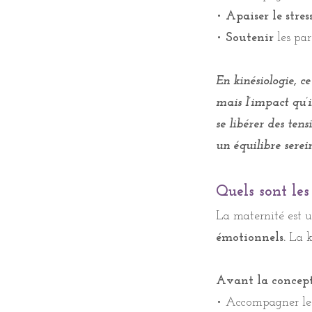
•
Apaiser le stres
•
Soutenir
les par
•
Soutenir
les par
En kinésiologie, 
En kinésiologie, 
mais l’impact qu’il
mais l’impact qu’il
se libérer des ten
se libérer des ten
un équilibre serein
un équilibre serein
Quels sont les
Quels sont les
La maternité est 
La maternité est 
émotionnels.
La k
émotionnels.
La k
Avant la concept
Avant la concept
• Accompagner l
• Accompagner l
• Libérer les bloca