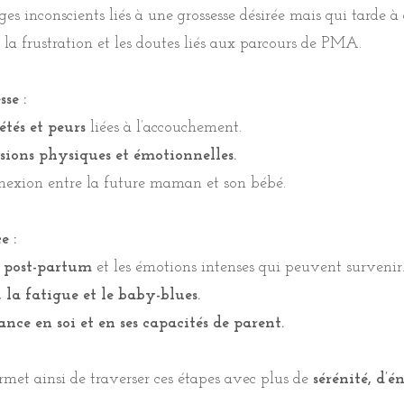
ges inconscients liés à une grossesse désirée mais qui tarde à 
, la frustration et les doutes liés aux parcours de PMA.
, la frustration et les doutes liés aux parcours de PMA.
se :
se :
étés et peurs
liées à l’accouchement.
étés et peurs
liées à l’accouchement.
sions physiques et émotionnelles.
sions physiques et émotionnelles.
nnexion entre la future maman et son bébé.
nnexion entre la future maman et son bébé.
e :
e :
post-partum
et les émotions intenses qui peuvent survenir
post-partum
et les émotions intenses qui peuvent survenir
s, la fatigue et le baby-blues.
s, la fatigue et le baby-blues.
ance en soi et en ses capacités de parent.
ance en soi et en ses capacités de parent.
rmet ainsi de traverser ces étapes avec plus de
sérénité, d’é
rmet ainsi de traverser ces étapes avec plus de
sérénité, d’é