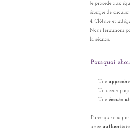
Je procède aux équi
Je procède aux équi
énergie de circuler
énergie de circuler
4. Clôture et intégr
4. Clôture et intég
Nous terminons par
Nous terminons par
la séance.
observer après la 
Pourquoi choi
En cas d’annulatio
de permettre à d’a
Une
approche
Pourquoi choi
Un accompagn
Une
écoute at
Une
approche 
Parce que chaque 
Un accompagn
avec
authenticité
Une
écoute at