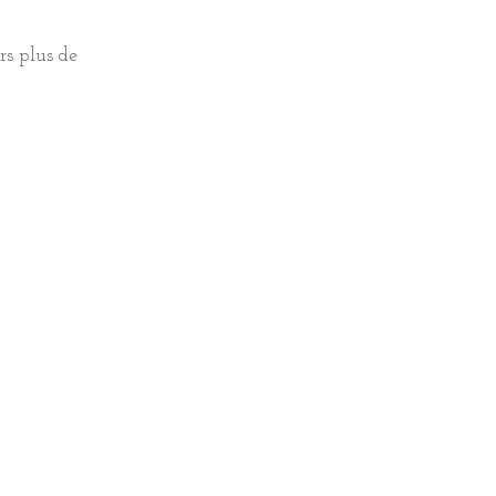
rs plus de
s.
s plus de