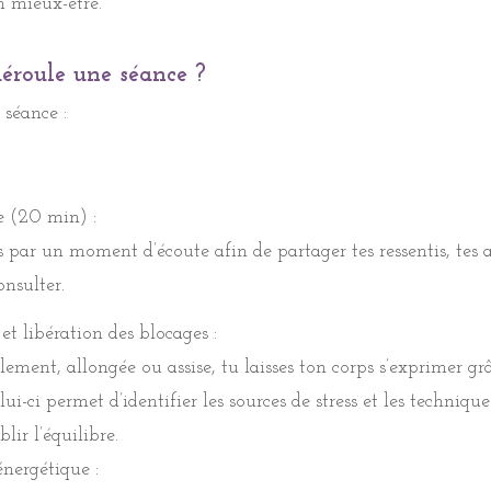
n mieux-être.
roule une séance ?
roule une séance ?
0€/séance
séance :
15 à 1h30
séance :
e (20 min) :
r un moment d’écoute afin de partager tes ressentis, tes a
e (20 min) :
onsulter.
r un moment d’écoute afin de partager tes ressentis, tes a
onsulter.
et libération des blocages :
et libération des blocages :
lement, allongée ou assise, tu laisses ton corps s’exprimer gr
blement, allongée ou assise, vous laissez votre corps s’exprim
ui-ci permet d’identifier les sources de stress et les technique
 Celui-ci permet d’identifier les sources de stress et les techni
lir l’équilibre.
rétablir l’équilibre.
nergétique :
nergétique :