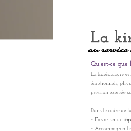
La ki
La ki
La ki
au service 
au service 
au service 
au service 
au service 
au service 
Qu’est-ce que 
Qu’est-ce que 
La kinésiologie es
La kinésiologie es
émotionnels, physi
émotionnels, physi
pression exercée su
pression exercée su
Dans le cadre de l
Dans le cadre de l
• Favoriser un
éq
• Favoriser un
éq
• Accompagner les
• Accompagner les
•
Apaiser le stres