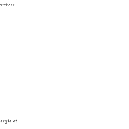
arriver.
.
.
nergie et
nergie et