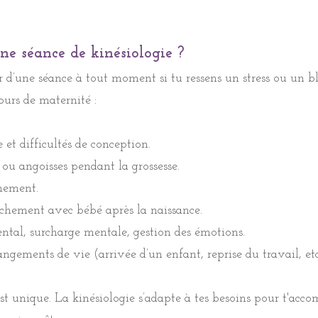
ne séance de kinésiologie ?
ne séance de kinésiologie ?
icier d’une séance à tout moment si vous ressentez un stre
 d’une séance à tout moment si tu ressens un stress ou un b
ec votre parcours de maternité :
ours de maternité :
e et difficultés de conception.
e et difficultés de conception.
 ou angoisses pendant la grossesse.
 ou angoisses pendant la grossesse.
chement.
chement.
tachement avec bébé après la naissance.
tachement avec bébé après la naissance.
tal, surcharge mentale, gestion des émotions.
tal, surcharge mentale, gestion des émotions.
angements de vie (arrivée d’un enfant, reprise du travail, etc
angements de vie (arrivée d’un enfant, reprise du travail, etc
t unique. La kinésiologie s’adapte à vos besoins pour vous
t unique. La kinésiologie s’adapte à tes besoins pour t'acc
uceur vers un mieux-être.