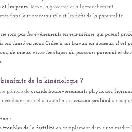
s et les peurs
liées à la grossesse et à l’accouchement.
ents dans leur nouveau rôle et les défis de la parentalité.
ents dans leur nouveau rôle et les défis de la parentalité.
ce ne sont pas les événements en eux-mêmes qui posent prob
ce ne sont pas les événements en eux-mêmes qui posent prob
s ont laissé en nous. Grâce à un travail en douceur, il est p
s ont laissé en nous. Grâce à un travail en douceur, il est p
sions, de mieux vivre les étapes du parcours parental et de 
sions, de mieux vivre les étapes du parcours parental et de 
.
.
 bienfaits de la kinésiologie ?
 bienfaits de la kinésiologie ?
une période de
grands bouleversements physiques, hormo
une période de
grands bouleversements physiques, hormo
inésiologie permet d’apporter un
soutien profond
à chaque
inésiologie permet d’apporter un
soutien profond
à chaque
ion :
ion :
es
troubles de la fertilité
en complément d’un suivi médical
es
troubles de la fertilité
en complément d’un suivi médical
ges inconscients liés à une grossesse désirée mais qui tarde à 