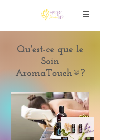
Qu'est-ce que le
Soin
AromaTouch®?