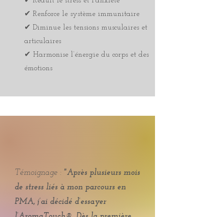
✔ Réduit le stress et l’anxiété
✔ Renforce le système immunitaire
✔ Diminue les tensions musculaires et
articulaires
✔ Harmonise l’énergie du corps et des
émotions
Témoignage :
"Après plusieurs mois
de stress liés à mon parcours en
PMA, j’ai décidé d’essayer
l’AromaTouch®. Dès la première