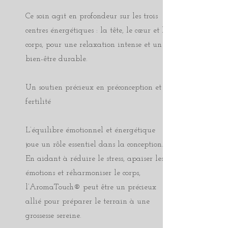
Ce soin agit en profondeur sur les trois
centres énergétiques : la tête, le cœur et le
corps, pour une relaxation intense et un
bien-être durable.
Un soutien précieux en préconception et
fertilité
L’équilibre émotionnel et énergétique
joue un rôle essentiel dans la conception.
En aidant à réduire le stress, apaiser les
émotions et réharmoniser le corps,
l’AromaTouch® peut être un précieux
allié pour préparer le terrain à une
grossesse sereine.