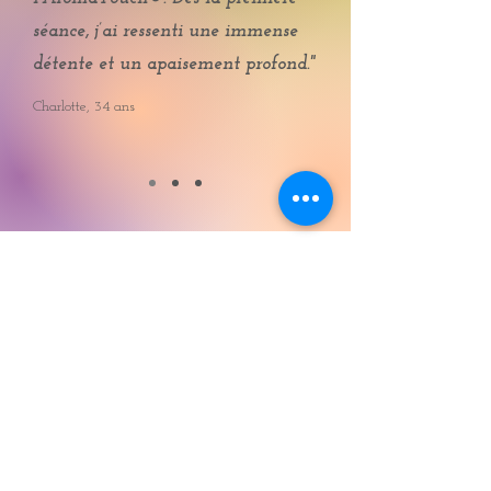
séance, j’ai ressenti une immense
détente et un apaisement profond."
Charlotte, 34 ans
Audrey Delcourt
Kinésiologue - Infirmière
spécialisée PMA - Doula
Accompagnement holistique en
fertilité & parcours PMA