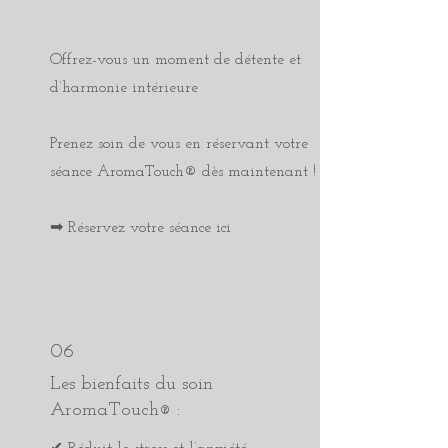
Offrez-vous un moment de détente et
d’harmonie intérieure
Prenez soin de vous en réservant votre
séance AromaTouch® dès maintenant !
➡ Réservez votre séance ici
06
Les bienfaits du soin
AromaTouch
:
®