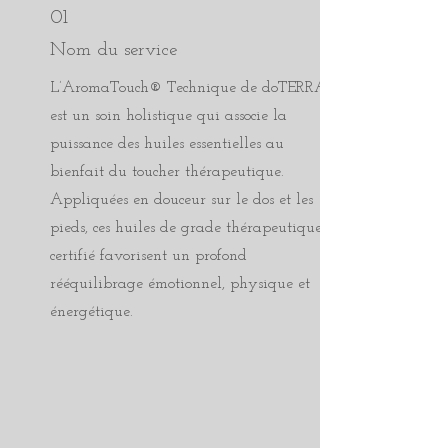
01
Nom du service
L’AromaTouch® Technique de doTERRA
est un soin holistique qui associe la
puissance des huiles essentielles au
bienfait du toucher thérapeutique.
Appliquées en douceur sur le dos et les
pieds, ces huiles de grade thérapeutique
certifié favorisent un profond
rééquilibrage émotionnel, physique et
énergétique.